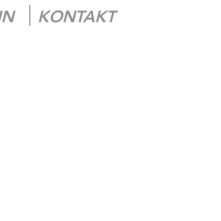
IN
KONTAKT
R
TELEFON
ODER
WHATSAPP
:
01624141421