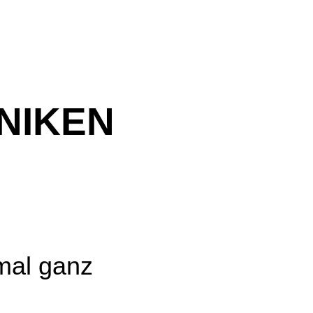
CHE
KEN
 mal ganz